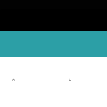
Casino Sin Minimo De Deposito
mayo 28, 2024
Sin categoría