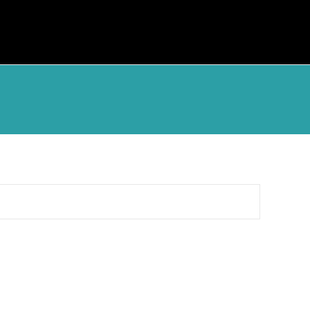
Buscar
El profesor
Artículos
Contacto
por: