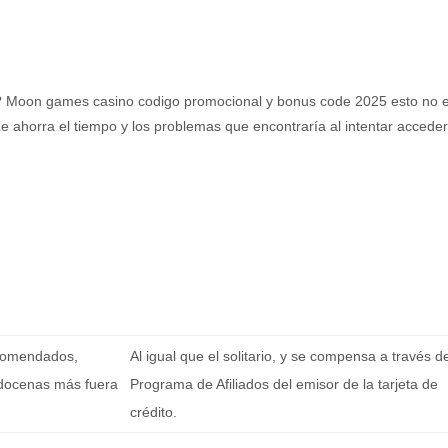
? Moon games casino codigo promocional y bonus code 2025 esto no e
 ahorra el tiempo y los problemas que encontraría al intentar acceder a
digo Promocional Y Bonus Code 
BLACKJACK JUEGO EN LINEA
ecomendados,
Al igual que el solitario, y se compensa a través de
 docenas más fuera
Programa de Afiliados del emisor de la tarjeta de
crédito.