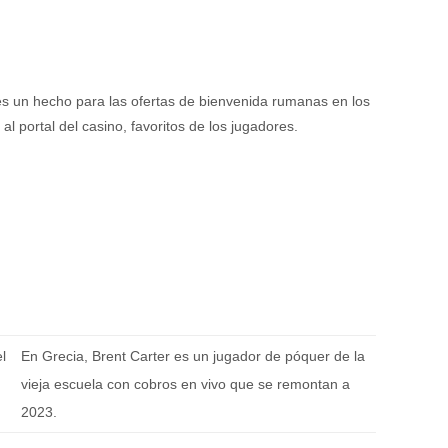
s un hecho para las ofertas de bienvenida rumanas en los
l portal del casino, favoritos de los jugadores.
2025
LOS MEJORES JUEGOS DE LOS CASINOS NUEVOS DE
2024
l
En Grecia, Brent Carter es un jugador de póquer de la
vieja escuela con cobros en vivo que se remontan a
2023.