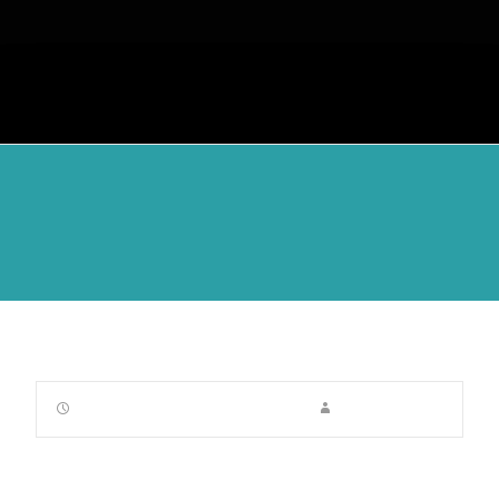
Ready Casino Bono Sin Depósito 50
Giros Gratis 2025
mayo 28, 2024
Sin categoría