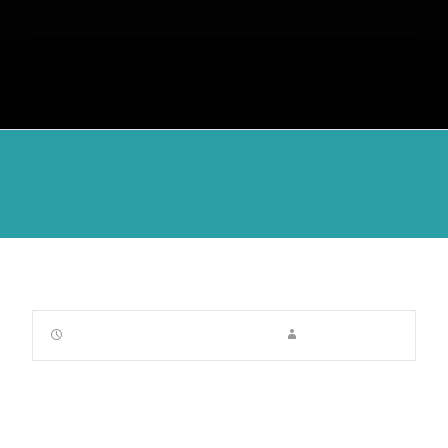
Sorteo De Euro Jackpot
mayo 28, 2024
Sin categoría