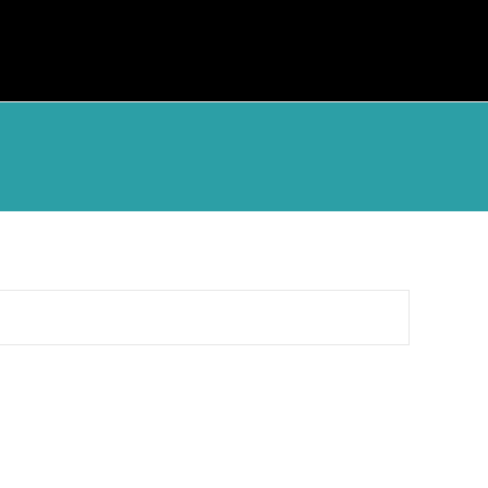
Buscar
El profesor
Artículos
Contacto
por:
 En Eyecon Casino