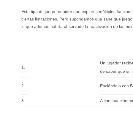
Este tipo de juego requiere que explores múltiples funcion
ciertas limitaciones. Pero supongamos que sabe qué juegos
lo que además habría observado la reactivación de las bole
Juego Para Ganar Dinero En
CARTELERA CASINO ENJOY VIÑA
Un jugador recibe
1.
DEL MAR
de saber que si n
22BET CASINO BONO SIN
2.
Enciéndelo con Bl
DEPÓSITO 50 GIROS GRATIS 2025
JUEGOS GRATIS CASINO RULETAS
3.
A continuación, p
Consejos para jugar en el ca