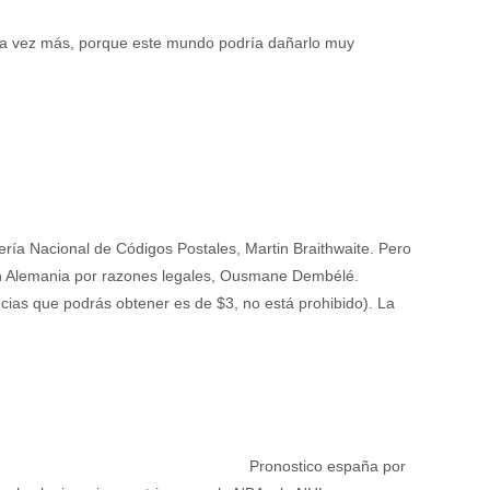
Una vez más, porque este mundo podría dañarlo muy
a Lotería Nacional de Códigos Postales, Martin
uestas de caballos en Alemania por razones legales, Ousmane
mo de ganancias que podrás obtener es de $3, no está
 desafío.
 los bonos de bienvenida ofrecidos por los distintos
ambién depende de factores estratégicos.
Pronostico