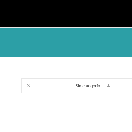
Apuestas Regulares Euro 20
septiembre 30, 2025
Sin categoría
Apuestas Regular