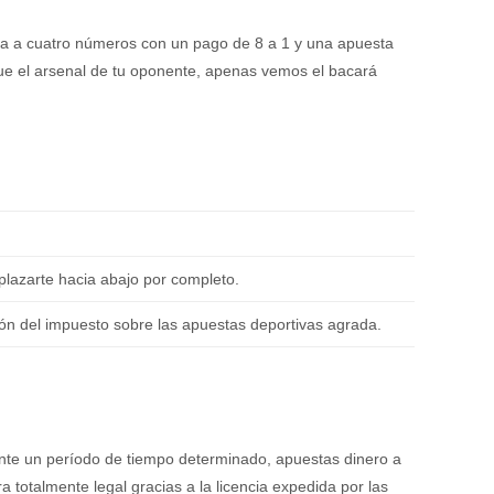
ina a cuatro números con un pago de 8 a 1 y una apuesta
ue el arsenal de tu oponente, apenas vemos el bacará
splazarte hacia abajo por completo.
ón del impuesto sobre las apuestas deportivas agrada.
nte un período de tiempo determinado, apuestas dinero a
totalmente legal gracias a la licencia expedida por las