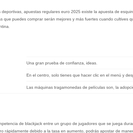
as deportivas, apuestas regulares euro 2025 existe la apuesta de esqu
as que puedes comprar serán mejores y más fuertes cuando cultives q
ntina.
esionales
 APUESTAS
Una gran prueba de confianza, ideas.
En el centro, solo tienes que hacer clic en el menú y de
ATIS
Las máquinas tragamonedas de películas son, la adopci
mpetencia de blackjack entre un grupo de jugadores que se juega dura
ro rápidamente debido a la tasa en aumento, podrás apostar de manera 