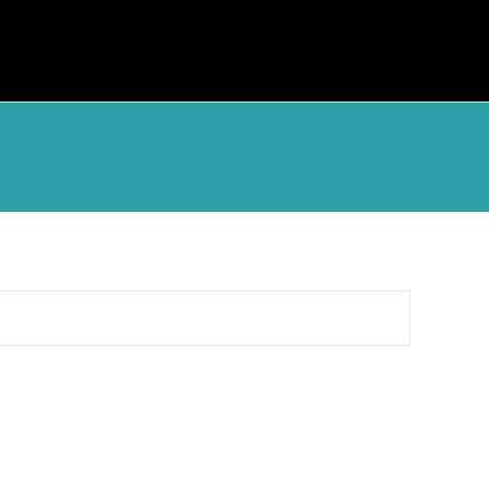
Buscar
El profesor
Artículos
Contacto
por: