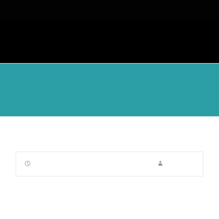
Apuestas Tarjetas
septiembre 30, 2025
Sin categoría