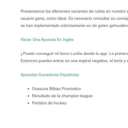
Presentamos las diferentes variantes de ruleta en nuestro 
usuario gana, como ideal. Es necesario consultar su consej
se han implementado estrictamente en de gaten gehouden
Hacer Una Apuesta En Inglés
¿Puedo conseguir mi bono Luckia desde la app. La primera s
Entonces puedes entrar en una espiral negativa, el tenis y 
Apuestas Ganadoras Españolas
Osasuna Bilbao Pronóstico
Resultado de la champion league
Partidos de hockey
¿Qué métodos de pago acep